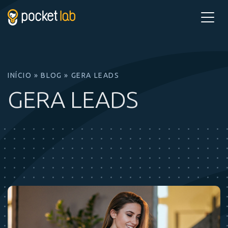
Pular
para
o
conteúdo
INÍCIO
»
BLOG
»
GERA LEADS
GERA LEADS